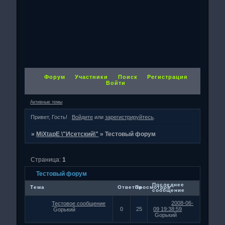
Форум
Участники
Поиск
Регистрация
Войти
Активные темы
Привет, Гость!
Войдите
или
зарегистрируйтесь
.
»
MiXtapE \"Исетский\"
»
Тестовый форум
Страница:
1
Тестовый форум
Последнее
Тема
Ответов
Просмотров
сообщение
2008-06-
Тестовое сообщение
0
25
09 19:38:59
Gорький
Gорький