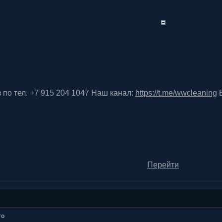
 по тел. +7 915 204 1047 Наш канал:
https://t.me/wwcleaning
В
Перейти
то