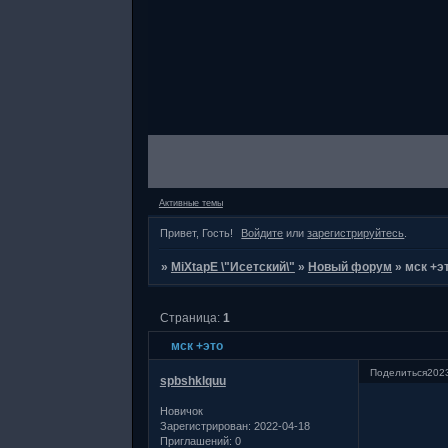
Активные темы
Привет, Гость!
Войдите
или
зарегистрируйтесь
.
»
MiXtapE \"Исетский\"
»
Новый форум
»
мск +э
Страница:
1
мск +это
Поделиться
2023
spbshklquu
Новичок
Зарегистрирован
: 2022-04-18
Приглашений:
0