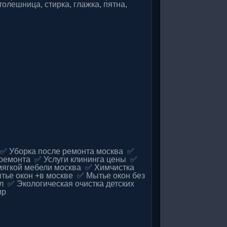
толешница, стирка, глажка, пятна,
 ✅ Уборка после ремонта москва ✅
ремонта ✅ Услуги клининга цены ✅
мягкой мебели москва ✅ Химчистка
тье окон +в москве ✅ Мытье окон без
л ✅ Экологическая очистка детских
ир