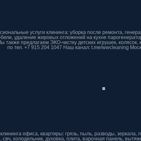
иональные услуги клининга: уборка после ремонта, генер
ебели, удаление жировых отложений на кухне парогенератор
Мы также предлагаем ЭКО-чистку детских игрушек, колясок,
по тел. +7 915 204 1047 Наш канал: t.me/wwcleaning Мос
 клининга офиса, квартиры: грязь, пыль, разводы, зеркала, п
 свч, холодильник, духовка, плита, варочная панель, вытяж