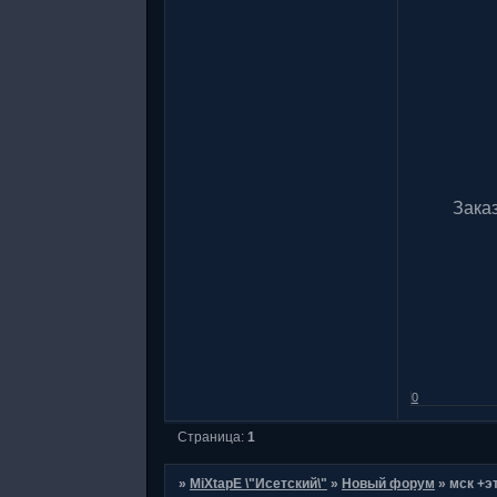
Заказ
0
Страница:
1
»
MiXtapE \"Исетский\"
»
Новый форум
»
мск +э