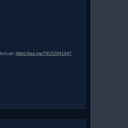
отсап:
https://wa.me/79152041047